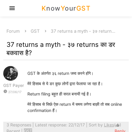
K
now
Y
our
GST
menu
Forum
GST
37 returns a myth - ३७ return…
37 returns a myth - ३७ returns का डर
बकवास है?
GST के अंतर्गत ३६ return जमा करने होंगे।
मेरे हिसाब से ये डर कुछ लोगों द्वारा फेलाया जा रहा है।
GST Payer
watch_later
27/06/17
Return filing बहुत ही सरल बनायी गई है।
मेरे हिसाब से सिर्फ़ ऐक return में समय लगेगा बाक़ी तो सब online
confirmation हैं।
3 Responses
| Latest response: 22/12/17 | Sort by
Likes
(
)
thumb_up
Recent
|
GST
Reply