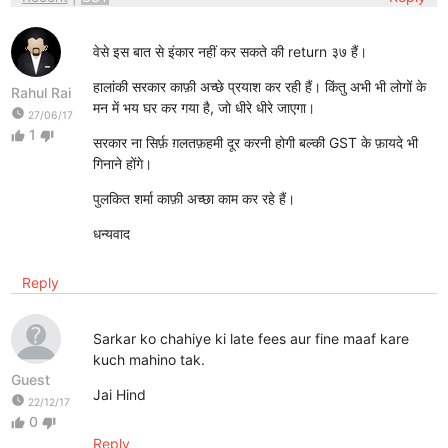
वेसे इस बात से इंकार नहीं कर सकते की return ३७ हैं।
हालांकी सरकार काफ़ी अच्छे प्रयाश कर रही हैं। किंतु अभी भी लोगों के
Rahul Rai
मन में भय घर कर गया है, जो धीरे धीरे जाएगा।
watch_later
27/06/17
1
thumb_up
thumb_down
सरकार ना सिर्फ़ ग़लतफ़हमी दूर करनी होगी बल्की GST के फ़ायदे भी
गिनाने होंगे।
पुलकित शर्मा काफ़ी अच्छा काम कर रहे हैं।
धन्यवाद
Reply
Sarkar ko chahiye ki late fees aur fine maaf kare
kuch mahino tak.
Guest
Jai Hind
watch_later
22/12/17
0
thumb_up
thumb_down
Reply